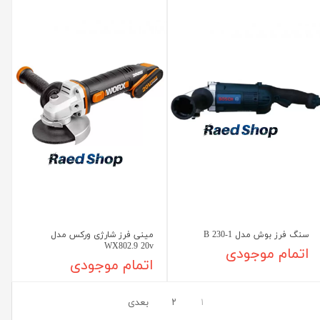
سنگ فرز بوش مدل B 230-1
مینی فرز شارژی ورکس مدل
WX802.9 20v
اتمام موجودی
اتمام موجودی
۱
۲
بعدی