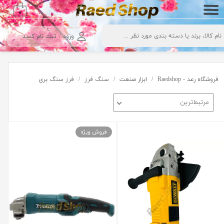
۰
حساب کاربری من
ورود
/
ثبت نام کنید
تغییر گذر واژه
سفارشات
فروشگاه رعد - Raedshop
ابزار صنعت
سنگ فرز
فرز سنگ بری
خروج از حساب کاربری
مرتبط‌ترین
فروش ویژه