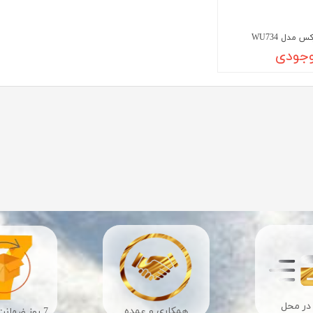
مدل WU734
وجودی
در محل
​​همکاری و عمده
7 روز ضمانت بازگشت