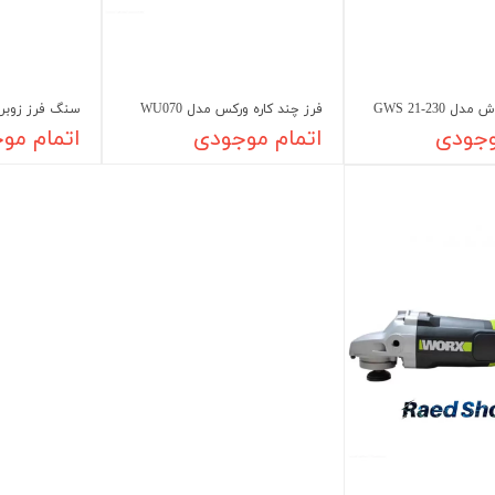
GWS 21-230
فرز چند کاره ورکس مدل WU070
سنگ فرز زوبر مدل 
وجودی
اتمام موجودی
اتمام مو