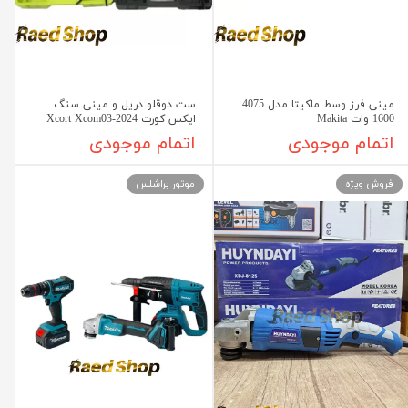
مینی فرز وسط ماکیتا مدل 4075
ست دوقلو دریل و مینی سنگ
1600 وات Makita
ایکس کورت Xcort Xcom03-2024
اتمام موجودی
اتمام موجودی
فروش ویژه
موتور براشلس