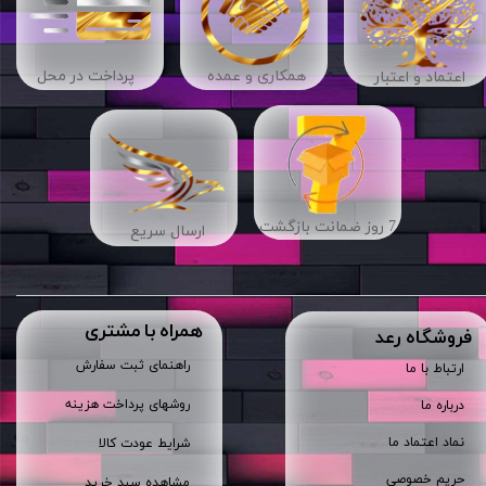
​​همکاری و عمده
پرداخت در محل
اعتماد و اعتبار
7 روز ضمانت بازگشت
ارسال سریع
همراه با مشتری
​فروشگاه رعد
راهنمای ثبت سفارش
ارتباط با ما
روشهای پرداخت هزینه
درباره ما
نماد اعتماد ما
شرایط عودت کالا
حریم خصوصی
مشاهده سبد خرید