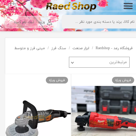
۰
حساب کاربری من
ورود
/
ثبت نام کنید
تغییر گذر واژه
سفارشات
فروشگاه رعد - Raedshop
ابزار صنعت
سنگ فرز
مینی فرز و متوسط
خروج از حساب کاربری
مرتبط‌ترین
فروش ویژه
فروش ویژه