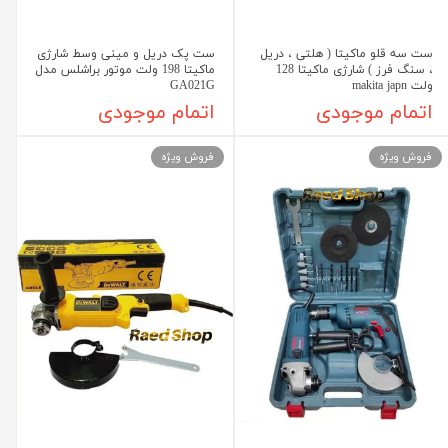
ست سه قلو ماکیتا ( هلتی ، دریل
ست پک دریل و مینی وسط شارژی
، سنگ فرز ) شارژی ماکیتا 128
ماکیتا 198 ولت موتور براشلس مدل
ولت makita japn
GA021G
اتمام موجودی
اتمام موجودی
فروش ویژه
فروش ویژه