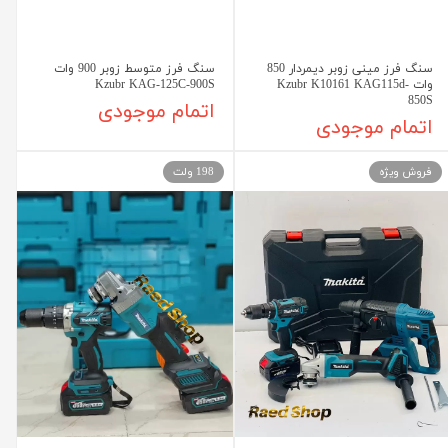
سنگ فرز مینی زوبر دیمردار 850
سنگ فرز متوسط زوبر 900 وات
وات Kzubr K10161 KAG115d-
Kzubr KAG-125C-900S
850S
اتمام موجودی
اتمام موجودی
فروش ویژه
198 ولت