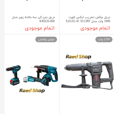
دریل چکش تخریب ایکس کورت
دریل بتن کن سه حالته زوبر مدل
1900 وات مدل XZG02-45 XCORT
KRH26-800
اتمام موجودی
اتمام موجودی
1200 وات
موتور براشلس