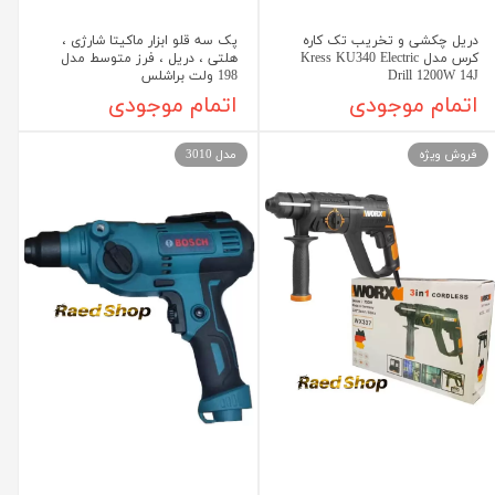
دریل چکشی و تخریب تک کاره
پک سه قلو ابزار ماکیتا شارژی ،
کرس مدل Kress KU340 Electric
هلتی ، دریل ، فرز متوسط مدل
Drill 1200W 14J
198 ولت براشلس
اتمام موجودی
اتمام موجودی
فروش ویژه
مدل 3010