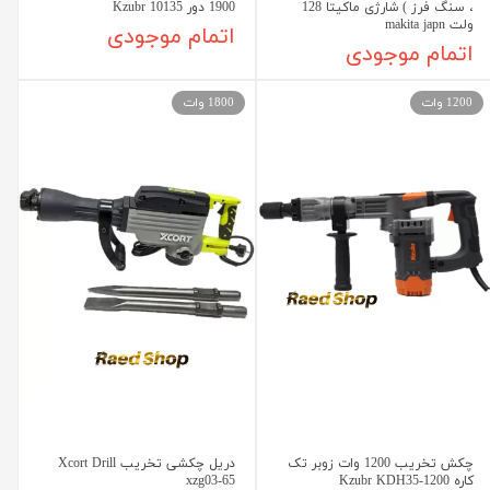
، سنگ فرز ) شارژی ماکیتا 128
1900 دور Kzubr 10135
ولت makita japn
اتمام موجودی
اتمام موجودی
1200 وات
1800 وات
چکش تخریب 1200 وات زوبر تک
دریل چکشی تخریب Xcort Drill
کاره Kzubr KDH35-1200
xzg03-65