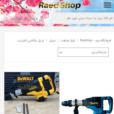
۰
حساب کاربری من
ورود
/
ثبت نام کنید
تغییر گذر واژه
سفارشات
فروشگاه رعد - Raedshop
ابزار صنعت
دریل
دریل چکشی تخریب
خروج از حساب کاربری
مرتبط‌ترین