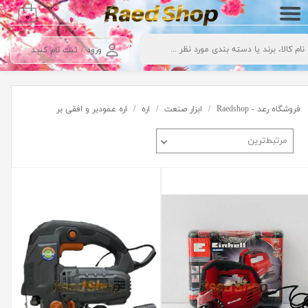
۰
حساب کاربری من
ورود
/
ثبت نام کنید
تغییر گذر واژه
سفارشات
فروشگاه رعد - Raedshop
ابزار صنعت
اره
اره عمودبر و افقی بر
خروج از حساب کاربری
مرتبط‌ترین