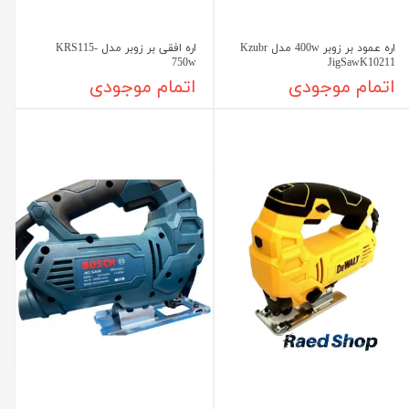
اره عمود بر زوبر 400w مدل Kzubr
اره افقی بر زوبر مدل KRS115-
750w
JigSawK10211
اتمام موجودی
اتمام موجودی