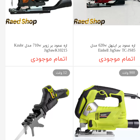
اره عمود بر اینهل 620w مدل
اره عمود بر زوبر 710w مدل Kzubr
JigSawK10215
Einhell JigSaw TC-JS85
اتمام موجودی
اتمام موجودی
900 وات
12 ولت