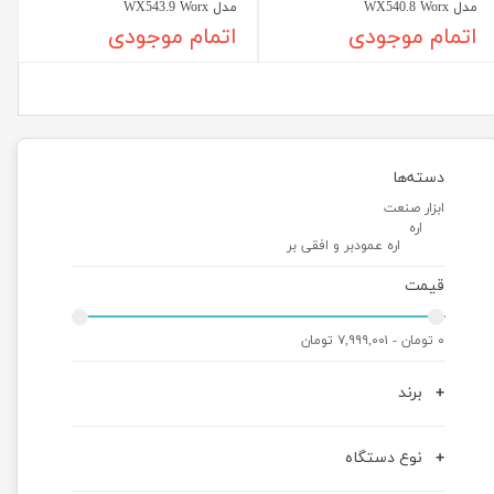
مدل WX540.8 Worx
مدل WX543.9 Worx
اتمام موجودی
اتمام موجودی
دسته‌ها
ابزار صنعت
اره
اره عمودبر و افقی بر
قیمت
۰ تومان - ۷,۹۹۹,۰۰۱ تومان
برند
نوع دستگاه