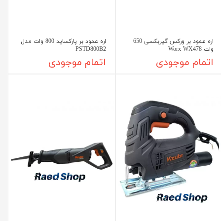
اره عمود بر ورکس گیربکسی 650
اره عمود بر پارکساید 800 وات مدل
وات Worx WX478
PSTD800B2
اتمام موجودی
اتمام موجودی