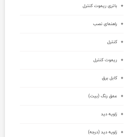
باتری ریموت کنترل
راهنمای نصب
کنترل
ریموت کنترل
کابل برق
عمق رنگ (بیت)
زاویه دید
زاویه دید (درجه)