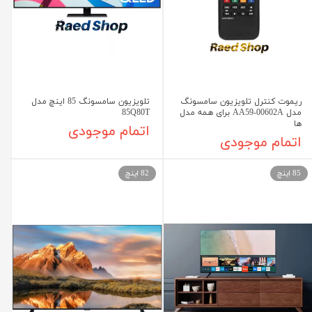
ریموت کنترل تلویزیون سامسونگ
تلویزیون سامسونگ 85 اینچ مدل
مدل AA59-00602A برای همه مدل
85Q80T
ها
اتمام موجودی
اتمام موجودی
85 اینچ
82 اینچ