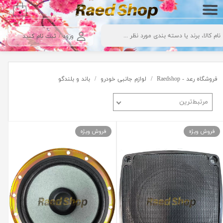
۰
حساب کاربری من
ورود
/
ثبت نام کنید
تغییر گذر واژه
سفارشات
فروشگاه رعد - Raedshop
لوازم جانبی خودرو
باند و بلندگو
خروج از حساب کاربری
مرتبط‌ترین
فروش ویژه
فروش ویژه