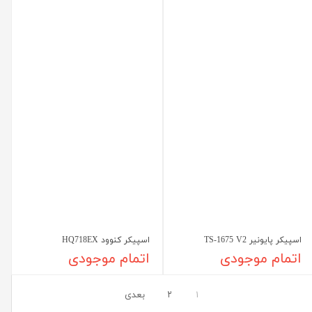
اسپیکر پایونیر TS-1675 V2
اسپیکر کنوود HQ718EX
اتمام موجودی
اتمام موجودی
۱
۲
بعدی