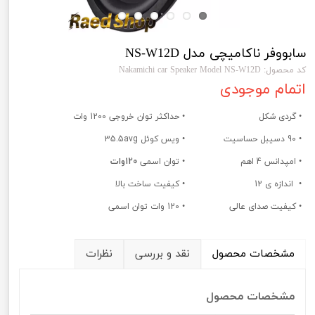
سابووفر ناکامیچی مدل NS-W12D
کد محصول: Nakamichi car Speaker Model NS-W12D
اتمام موجودی
• گردی شکل
• حداکثر توان خروجی 1200 وات
• 90 دسیبل حساسیت
• ویس کوئل 35.5avg
• امپدانس 4 اهم
• توان اسمی
120وات
• اندازه ی 12
• کیفیت ساخت بالا
• کیفیت صدای عالی
• 120 وات توان اسمی
مشخصات محصول
نقد و بررسی
نظرات
مشخصات محصول