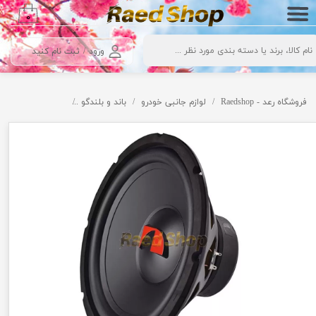
۰
حساب کاربری من
ورود
/
ثبت نام کنید
تغییر گذر واژه
سفارشات
فروشگاه رعد - Raedshop
لوازم جانبی خودرو
باند و بلندگو
سابووفر ناکامیچی مدل D
خروج از حساب کاربری