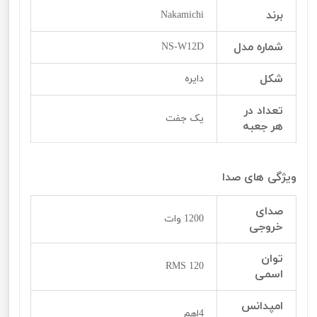
برند
Nakamichi
شماره مدل
NS-W12D
شکل
دایره
تعداد در
یک جفت
هر جعبه
ویژگی های صدا
صدای
1200 وات
خروجی
توان
120 RMS
اسمی
امپدانس
4اهم