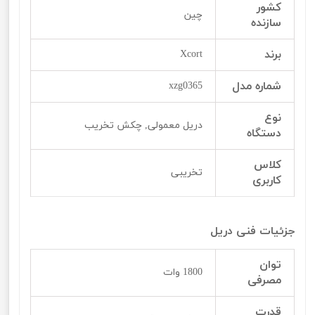
کشور
چین
سازنده
برند
Xcort
شماره مدل
xzg0365
نوع
دریل معمولی, چکش تخریب
دستگاه
کلاس
تخریبی
کاربری
جزئیات فنی دریل
توان
1800 وات
مصرفی
قدرت