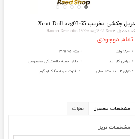
دریل چکشی تخریب Xcort Drill xzg03-65
کد محصول: •Hammer Destruction 1800w xzg03-65 Xcort
اتمام موجودی
• 1800 وات
• مته 65 mm
• طراحی کار امد
• دارای جعبه پلاستیکی مخصوص
• دارای 2 عدد مته اصلی
• قدرت ضربه 40 کیلو گرم
مشخصات محصول
نظرات
مشخصات دریل