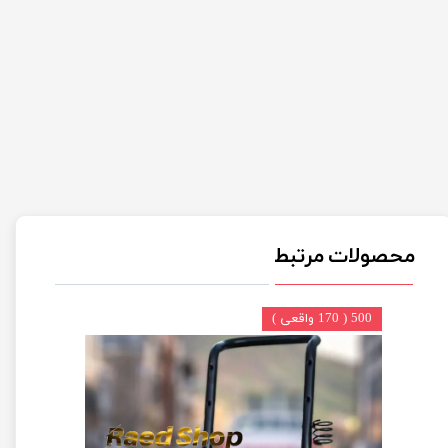
محصولات مرتبط
500 ( 170 واقعی )