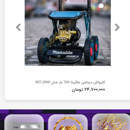
کارواش دینامی دیوالت 250 بار مدل Dewalt D23
کارواش دینامی ماکیتا 500 بار مدل MT-2800
۲۴,۷۰۰,۰۰۰ تومان