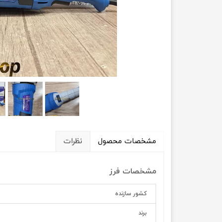
اره زنجیری
فرز رومیزی ، اور و پولی
ابزار برقی
ابزار غیر برقی
اینورتر و دستگاه جوش
تراز لیزی
سنباده زن و لرزان
آچار بکس برقی و شارژی
کارواش
دمنده و مکش
جارو برقی و جارو شارژی
مشخصات محصول
نظرات
کمپرسور هوا
اتو لوله و سشوار صنعتی
مشخصات فرز
سایر ابزار برقی
کشور سازنده
برند