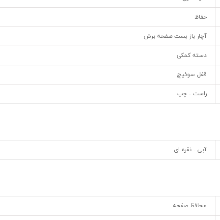
حفاظ
آچار باز بست صفحه برش
دسته کمکی
قفل سوئیچ
راست - چپ
آبی - نقره ای
محافظ صفحه