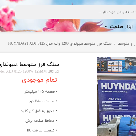
ابزار صنعت
ز و متوسط
سنگ فرز متوسط هیوندای 1200 وات مدل HUYNDAYI XDJ-8125
ف شویی
سنگ فرز متوسط هیوندای 1200 وات مدل NDAYI XDJ-8125
کد کالا: HUYNDAYI Angle grinder XDJ-8125-1200W 125MM
اتمام موجودی
ژی
• صفحه 125 میلیمتر
• سرعت 11500 دور
• مجهز به قفل کن کلید
• محافظ صفحه برش
• کیفیت ساخت بالا