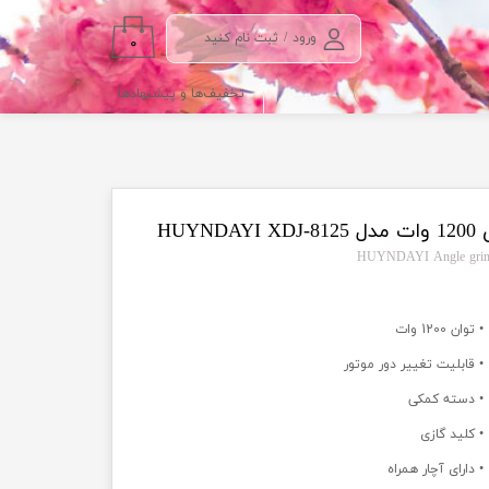
ورود
/
ثبت نام کنید
۰
حساب کاربری من
تخفیف‌ها و پیشنهادها
تغییر گذر واژه
سفارشات
خروج از حساب
کاربری
HUY
• توان 1200 وات
• قابلیت تغییر دور موتور
• دسته کمکی
• کلید گازی
• دارای آچار همراه