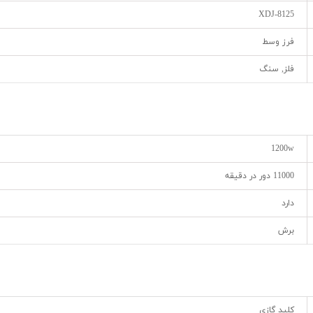
XDJ-8125
فرز وسط
فلز, سنگ
1200w
11000 دور در دقیقه
دارد
برش
کلید گازی