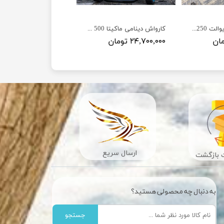
کارواش دینامی دیوالت 250 بار مدل Dewalt D23
کارواش دینامی ماکیتا 500 بار مدل MT-2800
۲۴,۷۰۰,۰۰۰ تومان
ارسال سریع
به دنبال چه محصولی هستید؟
جستجو