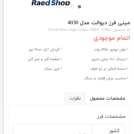
مینی فرز دیوالت مدل 4030
کد محصول: Dewalt Mini Angle Grinder D4032 1250w
اتمام موجودی
• توان موتور 1250 وات
• گردش آزاد 9000 دور
• دیسک 100 میلی متری
• صفحه گرد و غبار گیر
• دسته کمکی در دو طرف
• وزن سبک
• مناسب برش فلزات و سنگ
مشخصات محصول
نظرات
مشخصات فرز
کشور