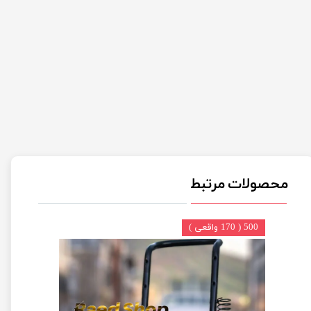
محصولات مرتبط
500 ( 170 واقعی )