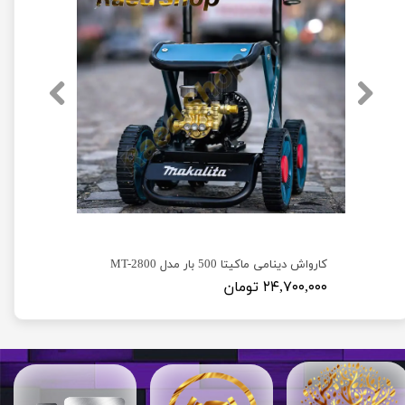
کارواش دینامی دیوالت 250 بار مدل Dewalt D23
کارواش دینامی ماکیتا 500 بار مدل MT-2800
۲۴,۷۰۰,۰۰۰ تومان