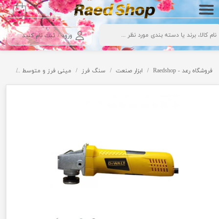
۰
حساب کاربری من
ورود
/
ثبت نام کنید
تغییر گذر واژه
سفارشات
فروشگاه رعد - Raedshop
ابزار صنعت
سنگ فرز
مینی فرز و متوسط
مینی 
خروج از حساب کاربری