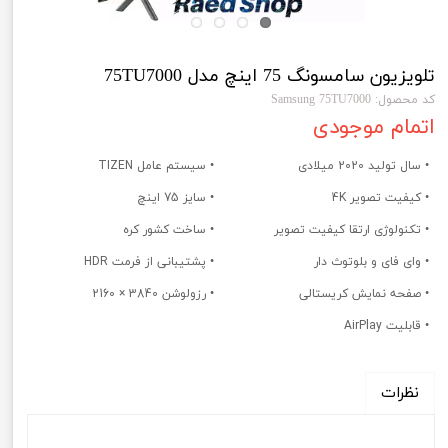
تلویزیون سامسونگ 75 اینچ مدل 75TU7000
کد محصول: Samsung 75TU7000
اتمام موجودی
• سال تولید 2020 میلادی
• سیستم عامل TIZEN
• کیفیت تصویر 4K
• سایز 75 اینچ
• تکنولوژی ارتقا کیفیت تصویر
• ساخت کشور کره
• وای فای و بلوتوث دار
• پشتیبانی از فرمت HDR
• صفحه نمایش کریستالی
• رزولوشن 3840 × 2160
• قابلیت AirPlay
نظرات