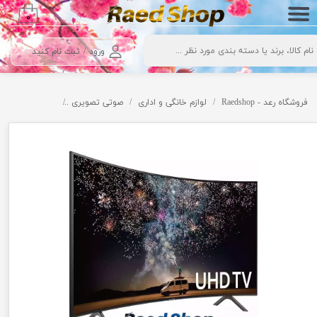
۰
حساب کاربری من
ورود
/
ثبت نام کنید
تغییر گذر واژه
سفارشات
فروشگاه رعد - Raedshop
لوازم خانگی و اداری
صوتی تصویری
تلویزیون
سا
خروج از حساب کاربری