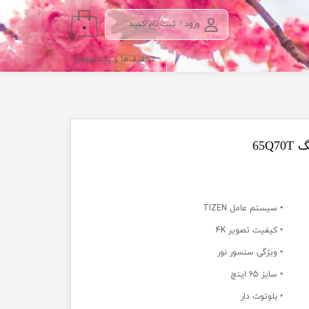
ورود
/
ثبت نام کنید
۰
حساب کاربری من
تخفیف‌ها و پیشنهادها
تغییر گذر واژه
سفارشات
خروج از حساب
کاربری
• سیستم عامل TIZEN
• کیفیت تصویر 4K
• ویژگی سنسور نور
• سایز 65 اینچ
• بلوتوث دار