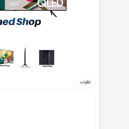
اره زنجیری
فرز رومیزی ، اور و پولی
ابزار برقی
ابزار غیر برقی
اینورتر و دستگاه جوش
تراز لیزی
سنباده زن و لرزان
آچار بکس برقی و شارژی
کارواش
دمنده و مکش
جارو برقی و جارو شارژی
نظرات
کمپرسور هوا
اتو لوله و سشوار صنعتی
سایر ابزار برقی