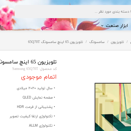
ابزار صنعت
تلویزیون
سامسونگ
تلویزیون 65 اینچ سامسونگ 65Q70T
ف شویی
تلویزیون 65 اینچ سامسونگ 65Q70T
کد محصول: Samsung 65Q70T
اتمام موجودی
ژی
• سال تولید 2020 میلادی
• صفحه نمایش QLED
• پشتیبانی از فرمت HDR
• تکنولوژی ارتقا کیفیت تصویر
• تکنولوژی ALLM