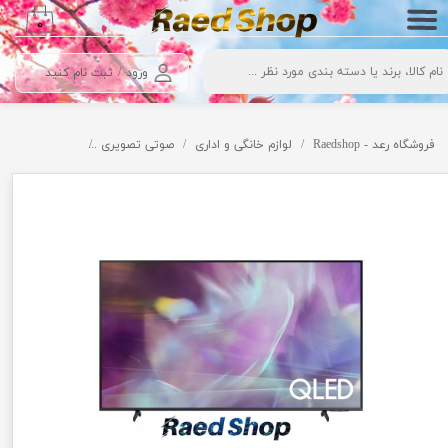
۰
حساب کاربری من
ورود
/
ثبت نام کنید
تغییر گذر واژه
سفارشات
فروشگاه رعد - Raedshop
لوازم خانگی و اداری
صوتی تصویری
تلویزیون
سا
خروج از حساب کاربری