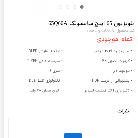
تلویزیون 65 اینچ سامسونگ 65Q60A
کد محصول: Samsung 65Q60A
اتمام موجودی
• سال تولید 2021 میلادی
• صفحه نمایش QLED
• کیفیت تصویر 4K
• سیستم عامل TIZEN
• بلوتوث دار
• سری 6
• پشتیبانی از فرمت HDR
• تکنولوژی Dual LED
• تکنولوژی ارتقا کیفیت تصویر
• توان صدای 20 وات
نظرات