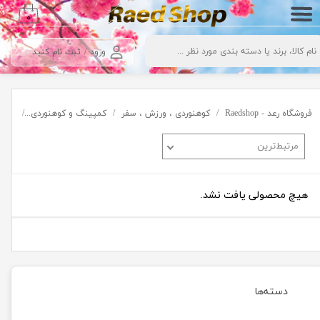
۰
حساب کاربری من
ورود
/
ثبت نام کنید
تغییر گذر واژه
سفارشات
فروشگاه رعد - Raedshop
کوهنوردی ، ورزش ، سفر
کمپینگ و کوهنوردی
ابزار
خروج از حساب کاربری
مرتبط‌ترین
هیچ محصولی یافت نشد.
دسته‌ها