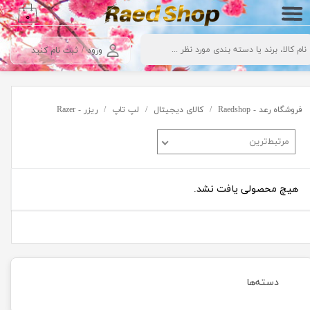
۰
حساب کاربری من
ورود
/
ثبت نام کنید
تغییر گذر واژه
سفارشات
فروشگاه رعد - Raedshop
کالای دیجیتال
لپ تاپ
ریزر - Razer
خروج از حساب کاربری
مرتبط‌ترین
هیچ محصولی یافت نشد.
دسته‌ها