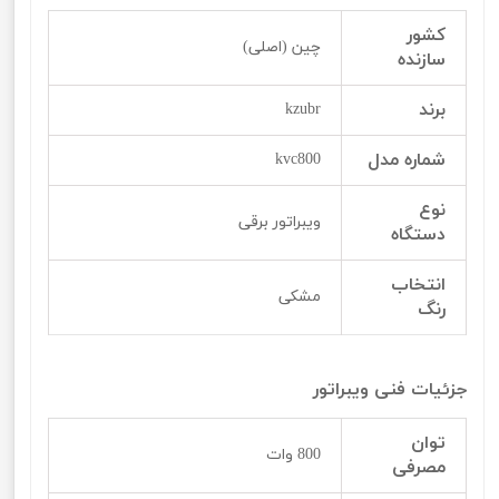
کشور
چین (اصلی)
سازنده
برند
kzubr
شماره مدل
kvc800
نوع
ویبراتور برقی
دستگاه
انتخاب
مشکی
رنگ
جزئیات فنی ویبراتور
توان
800 وات
مصرفی