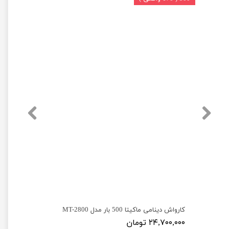
کارواش دینامی دیوالت 250 بار مدل Dewalt D23
کارواش دینامی ماکیتا 500 بار مدل MT-2800
۲۴,۷۰۰,۰۰۰ تومان