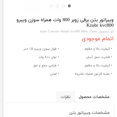
ویبراتور بتن برقی زوبر 800 وات همراه سوزن ویبرو
Kzubr kvc800
کد محصول: kzubr Concrete vibrator kvc800 800w 35mm
اتمام موجودی
• کیفیت بالا و مقاوم
• طول سوزن ویبرو 1.5 متر
• قابلیت حمل آسان
• توان 800 وات
• کیفیت بالا و مقاوم
• طراحی جمع و جور
• جعبه کارتون همراه دفترچه
• اصلی
مشخصات محصول
نظرات
مشخصات ویبراتور بتن