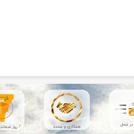
در محل
​​همکاری و عمده
7 روز ضمانت بازگشت