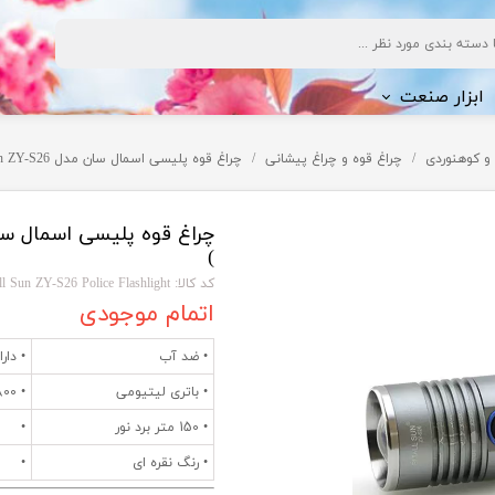
ابزار صنعت
و کوهنوردی
چراغ قوه و چراغ پیشانی
چراغ قوه پلیسی اسمال سان مدل Small Sun ZY-S26 ( خورشید کوچک )
ف شویی
)
کد کالا: Small Sun ZY-S26 Police Flashlight
ژی
اتمام موجودی
• ضد آب
• دار
• باتری لیتیومی
• 800 لومن روشنایی نور
• 150 متر برد نور
•
• رنگ نقره ای
•