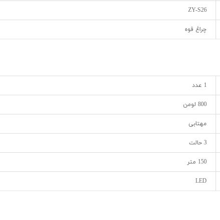
ZY-S26
چراغ قوه
1 عدد
800 لومن
مهتابی
3 حالت
150 متر
LED