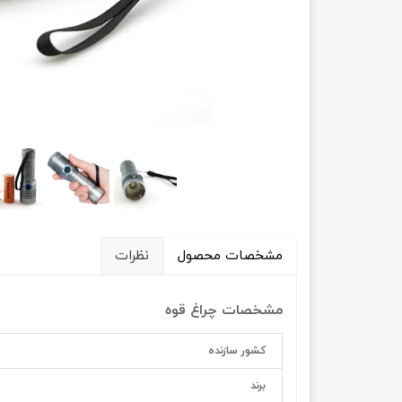
اره زنجیری
فرز رومیزی ، اور و پولی
ابزار برقی
ابزار غیر برقی
اینورتر و دستگاه جوش
تراز لیزی
سنباده زن و لرزان
آچار بکس برقی و شارژی
کارواش
دمنده و مکش
جارو برقی و جارو شارژی
مشخصات محصول
نظرات
کمپرسور هوا
اتو لوله و سشوار صنعتی
مشخصات چراغ قوه
سایر ابزار برقی
کشور سازنده
برند