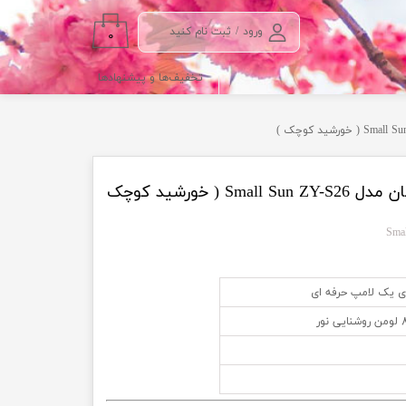
ورود
/
ثبت نام کنید
۰
حساب کاربری من
تخفیف‌ها و پیشنهادها
تغییر گذر واژه
سفارشات
خروج از حساب
کاربری
چراغ قوه پلیسی اسمال سان مدل Small Sun ZY-S26 ( خورشید کوچک
ای یک لامپ حرفه ای