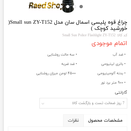
چراغ قوه پلیسی اسمال سان مدل Small sun ZY-T152(
خورشید کوچک )
کد کالا: Small Sun Police Flashlight ZY-T152
اتمام موجودی
• ضد آب
• سه حالت روشنایی
• باتری لیتیومی
• ضد ضربه
• بدنه آلومینیومی
4500 لومن میزان روشنایی
• 900 متر برد نور
گارانتی
7 روز ضمانت تست و بازگشت کالا
مشخصات محصول
نظرات