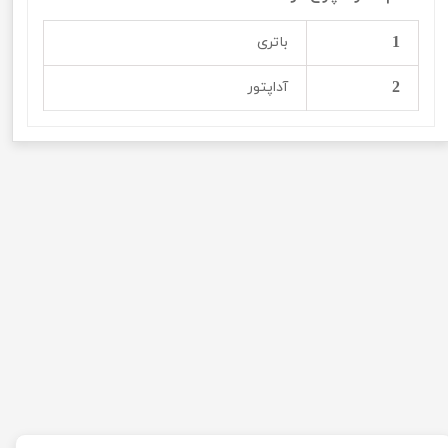
1
باتری
2
آداپتور