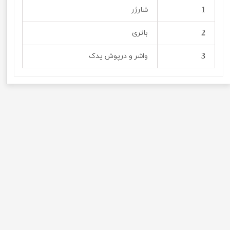
1
شارژر
2
باتری
3
واشر و درپوش یدک