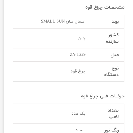
مشخصات چراغ قوه
برند
اسمال سان SMALL SUN
کشور
چین
سازنده
مدل
ZY-T229
نوع
چراغ قوه
دستگاه
جزئیات فنی چراغ قوه
تعداد
یک عدد
لامپ
رنگ نور
سفید