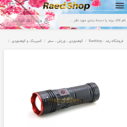
۰
حساب کاربری من
ورود
/
ثبت نام کنید
تغییر گذر واژه
سفارشات
فروشگاه رعد - Raedshop
کوهنوردی ، ورزش ، سفر
کمپینگ و کوهنوردی
چراغ
خروج از حساب کاربری