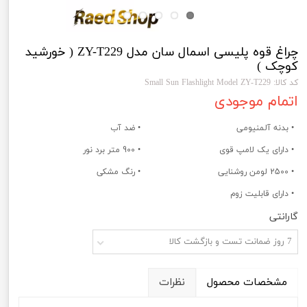
چراغ قوه پلیسی اسمال سان مدل ZY-T229 ( خورشید
کوچک )
کد کالا: Small Sun Flashlight Model ZY-T229
اتمام موجودی
• بدنه آلمنیومی
• ضد آب
• دارای یک لامپ قوی
• 900 متر برد نور
• 2500 لومن روشنایی
• رنگ مشکی
• دارای قابلیت زوم
گارانتی
7 روز ضمانت تست و بازگشت کالا
مشخصات محصول
نظرات