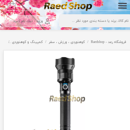
۰
حساب کاربری من
ورود
/
ثبت نام کنید
تغییر گذر واژه
سفارشات
فروشگاه رعد - Raedshop
کوهنوردی ، ورزش ، سفر
کمپینگ و کوهنوردی
چراغ
خروج از حساب کاربری