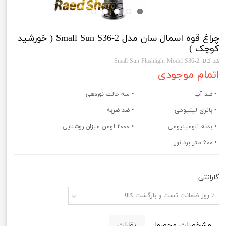
چراغ قوه اسمال سان مدل Small Sun S36-2 ( خورشید
کوچک )
کد کالا: Small Sun Flashlight Model S36-2
اتمام موجودی
• ضد آب
• سه حالت نوردهی
• باتری لیتیومی
• ضد ضربه
• بدنه آلومینیومی
• 2000 لومن میزان روشنایی
• 600 متر برد نور
گارانتی
7 روز ضمانت تست و بازگشت کالا
مشخصات محصول
نظرات