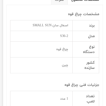
مشخصات چراغ قوه
برند
اسمال سان SMALL SUN
مدل
S36-2
نوع
چراغ قوه
دستگاه
کشور
چین
سازنده
جزئیات فنی چراغ قوه
تعداد
1 عدد
لامپ