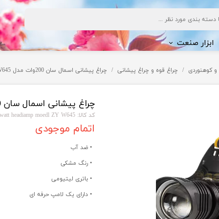
ابزار صنعت
و کوهنوردی
چراغ قوه و چراغ پیشانی
چراغ پیشانی اسمال سان 200وات مدل ZY W645 (خورشید کوچک)
ف شویی
چراغ پیشانی اسمال سان 200وات مدل ZY W645 (خورشید کوچک)
کد کالا: small sun 200 watt headiamp moedl ZY W645
اتمام موجودی
ژی
• ضد آب
• رنگ مشکی
• باتری لیتیومی
• دارای یک لامپ حرفه ای