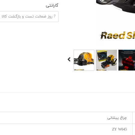
ش
گارانتی
7 روز ضمانت تست و بازگشت کالا
چراغ پیشانی
ZY W645