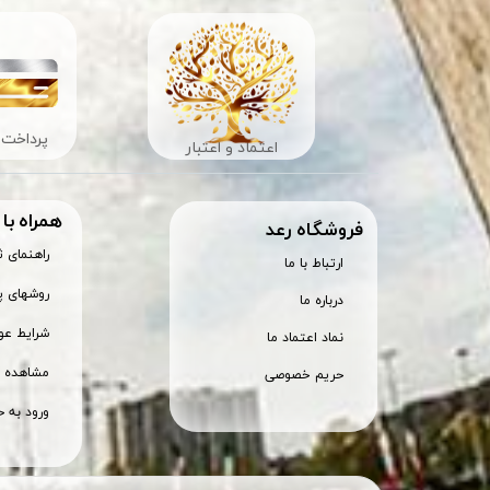
پرداخت 
اعتماد و اعتبار
همراه با
​فروشگاه رعد
راهنمای 
ارتباط با ما
روشهای پ
درباره ما
شرایط عود
نماد اعتماد ما
مشاهده س
حریم خصوصی
ورود به ح