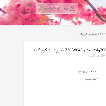
ورود
/
ثبت نام کنید
۰
حساب کاربری من
تخفیف‌ها و پیشنهادها
تغییر گذر واژه
سفارشات
خروج از حساب
کاربری
• 300 متر برد نور
• ضد ضربه