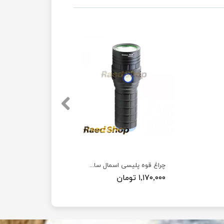
چراغ قوه پلیسی اسمال سان مدل E20 ( خورشید کوچک )
۱,۱۷۰,۰۰۰ تومان