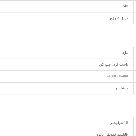
24v
دریل شارژی
دارد
راست گرد, چپ گرد
0-400 / 0-1800
براشلس
10 میلیمتر
قابلیت تعویض باتری