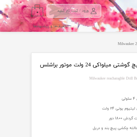
ورود
/
ثبت نام کنید
۰
حساب کاربری من
تخفیف‌ها و پیشنهادها
تغییر گذر واژه
سفارشات
خروج از حساب
کاربری
دریل چکشی و شارژی و پیچ گوشتی میلواکی 24 ولت موتور براشلس
لی
لیتیوم یونی 24 ولت
ردش 1800 دور
الته چکشی پیچ بند و دریل