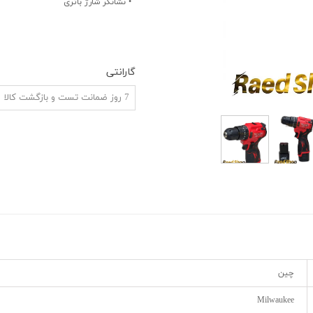
• نشانگر شارژ باتری
ش
گارانتی
7 روز ضمانت تست و بازگشت کالا
چین
Milwaukee