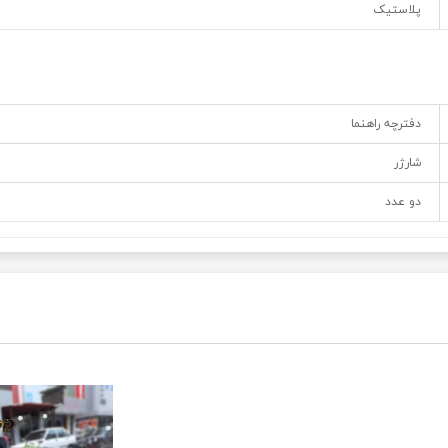
پلاستیک
دفترچه راهنما
شارژر
دو عدد