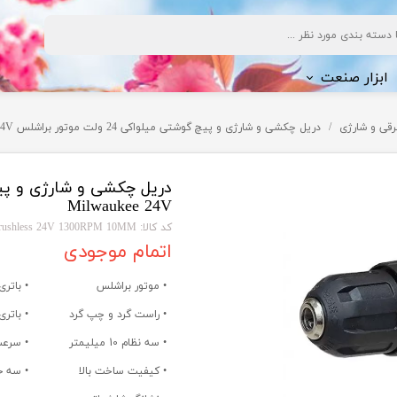
ابزار صنعت
قی و شارژی
دریل چکشی و شارژی و پیچ گوشتی میلواکی 24 ولت موتور براشلس Milwaukee 24V
ف شویی
Milwaukee 24V
کد کالا: Milwaukee reacharagble Drill Brushless 24V 1300RPM 10MM
ژی
اتمام موجودی
• موتور براشلس
• باتری 4 سلو
• راست گرد و چپ گرد
• باتری 
• سه نظام 10 میلیمتر
• سرعت گ
• کیفیت ساخت بالا
• سه ح