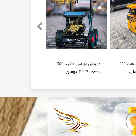
کارواش دینامی دیوالت 250 بار مدل Dewalt D23
کارواش دینامی ماکیتا 500 بار مدل MT-2800
۲۴,۷۰۰,۰۰۰ تومان