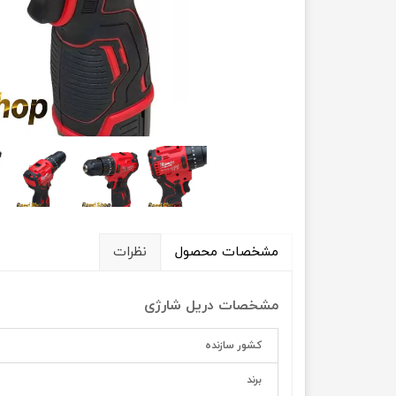
اره زنجیری
فرز رومیزی ، اور و پولی
ابزار برقی
ابزار غیر برقی
اینورتر و دستگاه جوش
تراز لیزی
سنباده زن و لرزان
آچار بکس برقی و شارژی
کارواش
دمنده و مکش
جارو برقی و جارو شارژی
مشخصات محصول
نظرات
کمپرسور هوا
اتو لوله و سشوار صنعتی
مشخصات دریل شارژی
سایر ابزار برقی
کشور سازنده
برند