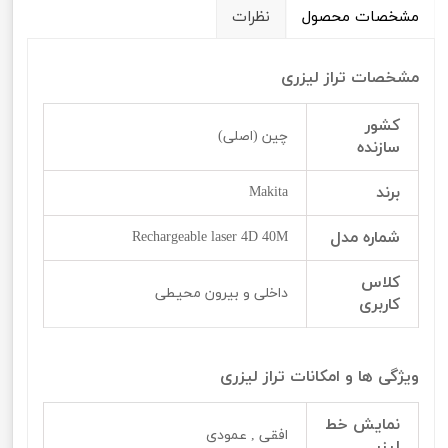
مشخصات محصول
نظرات
مشخصات تراز لیزری
کشور
چین (اصلی)
سازنده
برند
Makita
شماره مدل
Rechargeable laser 4D 40M
کلاس
داخلی و بیرون محیطی
کاربری
ویژگی ها و امکانات تراز لیزری
نمایش خط
افقی , عمودی
لیزر