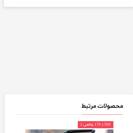
محصولات مرتبط
500 ( 170 واقعی )