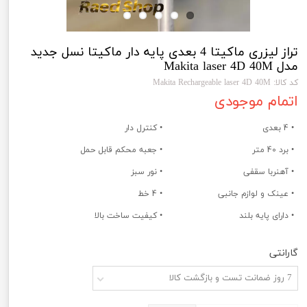
تراز لیزری ماکیتا 4 بعدی پایه دار ماکیتا نسل جدید
مدل Makita laser 4D 40M
کد کالا: Makita Rechargeable laser 4D 40M
اتمام موجودی
• 4 بعدی
• کنترل دار
• برد 40 متر
• جعبه محکم قابل حمل
• آهنربا سقفی
• نور سبز
• عینک و لوازم جانبی
• 4 خط
• دارای پایه بلند
• کیفیت ساخت بالا
گارانتی
7 روز ضمانت تست و بازگشت کالا