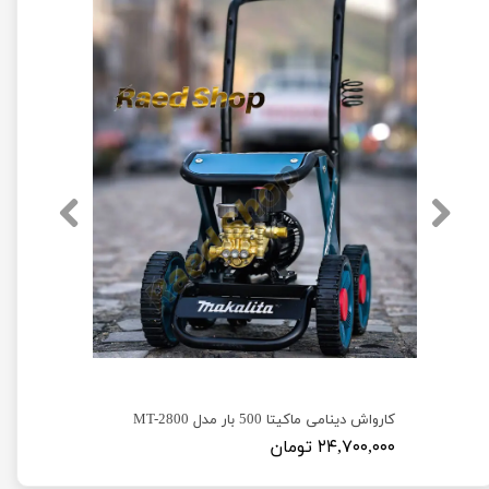
کارواش دینامی دیوالت 250 بار مدل Dewalt D23
کارواش دینامی ماکیتا 500 بار مدل MT-2800
۲۴,۷۰۰,۰۰۰ تومان