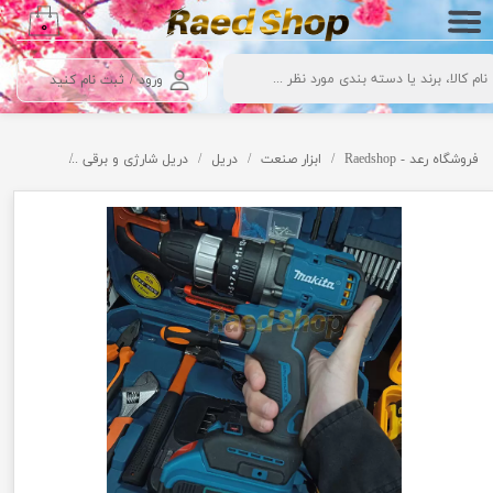
۰
حساب کاربری من
ورود
/
ثبت نام کنید
تغییر گذر واژه
سفارشات
فروشگاه رعد - Raedshop
ابزار صنعت
دریل
دریل شارژی و برقی
دریل 36 ولت براشلس ماکیتا با ابزار کامل مدل Makita 36V Brushless Drill With Toolbox
خروج از حساب کاربری