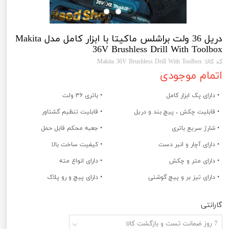
دریل 36 ولت براشلس ماکیتا با ابزار کامل مدل Makita
36V Brushless Drill With Toolbox
کد کالا: Makita 36V Brushless Drill With Toolbox
اتمام موجودی
• دارای پک ابزار کامل
• باتری 36 ولت
• قابلیت چکش ، پیچ بند و دریل
• قابلیت تنظیم گشتاور
• شارژ سریع باتری
• جعبه محکم قابل حمل
• دارای آچار و انبر دست
• کیفیت ساخت بالا
• دارای متر و چکش
• دارای انواع مته
• دارای تیز بر و پیچ گوشتی
• دارای پیچ و رو پلاک
گارانتی
7 روز ضمانت تست و بازگشت کالا