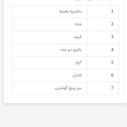
1
دفترچه راهنما
2
مته
3
کیف
4
باتری دو عدد
5
آچار
6
شارژر
7
سر پیچ گوشتی