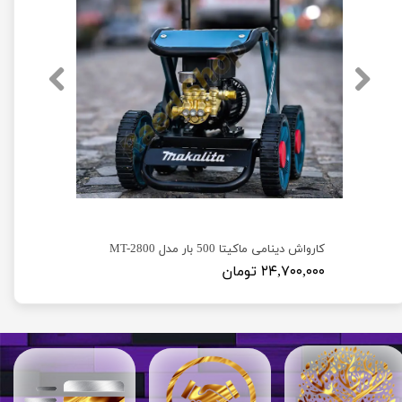
کارواش دینامی دیوالت 250 بار مدل Dewalt D23
کارواش دینامی ماکیتا 500 بار مدل MT-2800
۲۴,۷۰۰,۰۰۰ تومان