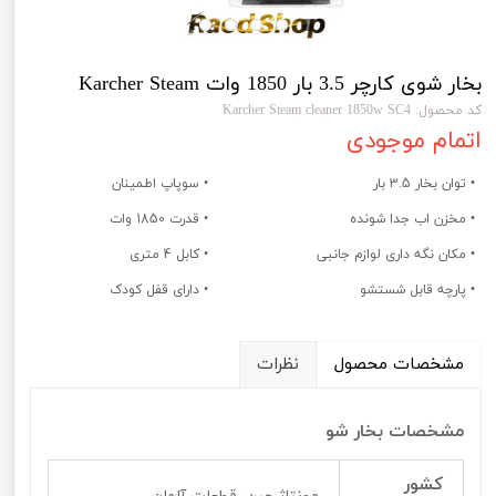
بخار شوی کارچر 3.5 بار 1850 وات Karcher Steam
کد محصول: Karcher Steam cleaner 1850w SC4
اتمام موجودی
• توان بخار 3.5 بار
• سوپاپ اطمینان
• مخزن اب جدا شونده
• قدرت 1850 وات
• مکان نگه داری لوازم جانبی
• کابل 4 متری
• پارچه قابل شستشو
• دارای قفل کودک
مشخصات محصول
نظرات
مشخصات بخار شو
کشور