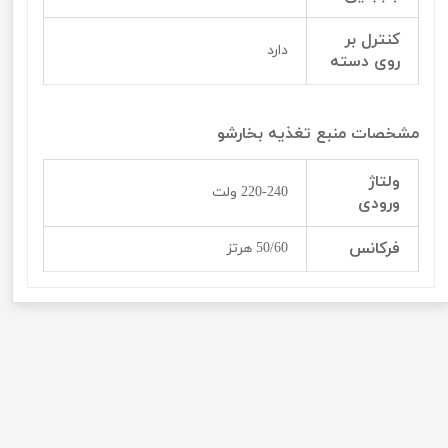
کنترل بر
دارد
روی دسته
مشخصات منبع تغذیه بخارشو
ولتاژ
220-240 ولت
ورودی
فرکانس
50/60 هرتز