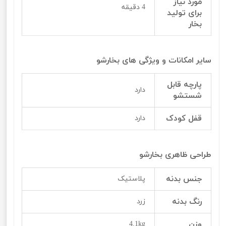
مورد نیاز
4 دقیقه
برای تولید
بخار
سایر امکانات و ویژگی های بخارشو
پارچه قابل
دارد
شستشو
قفل کودک
دارد
طراحی ظاهری بخارشو
جنس بدنه
پلاستیک
رنگ بدنه
زرد
وزن
4.1kg