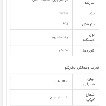
مونتاژ چین, قطعات آلمان
سازنده
برند
Karcher
نام مدل
SC4
نوع
چند منظوره
دستگاه
کاربردها
بخارشو
قدرت وعملکرد بخارشو
توان
1850 وات
مصرفی
شعاع
100 متر مربع
کارکرد