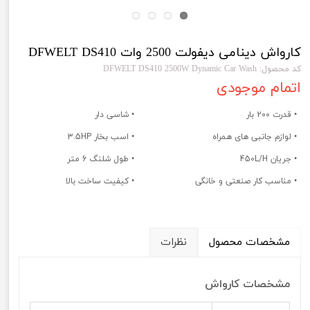
کارواش دینامی دیفولت 2500 وات DFWELT DS410
کد محصول: DFWELT DS410 2500W Dynamic Car Wash
اتمام موجودی
• قدرت 200 بار
• شاسی دار
• لوازم جانبی های همراه
• اسب بخار 3.5HP
• جریان 450L/H
• طول شلنگ 6 متر
• مناسب کار صنعتی و خانگی
• کیفیت ساخت بالا
مشخصات محصول
نظرات
مشخصات کارواش