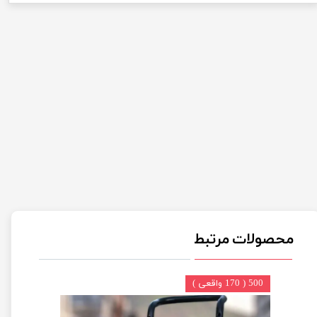
محصولات مرتبط
500 ( 170 واقعی )