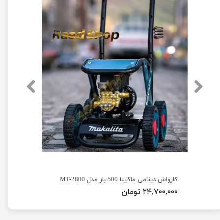
کارواش دینامی دیوالت 250 بار مدل Dewalt D23
کارواش دینامی ماکیتا 500 بار مدل MT-2800
۲۴,۷۰۰,۰۰۰ تومان