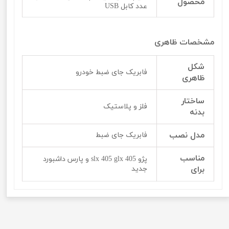
محصول
عدد کابل USB
مشخصات ظاهری
شکل
فابریک جای ضبط خودرو
ظاهری
ساختار
فلز و پلاستیک
بدنه
مدل نصب
فابریک جای ضبط
مناسب
پژو 405 slx 405 glx و پارس داشبورد
برای
جدید