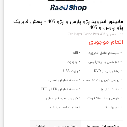
مانیتور اندروید پژو پارس و پژو 405 - پخش فابریک
پژو پارس و 405
کد محصول: Car Player Fabric Pars 405
اتمام موجودی
• سیستم عامل اندروید
• wifi
• مچ شدن با اینترفیس
• بلوتوث
• پشتیبانی از DVD
• پورت USB
• ورودی دوربین دنده عقب
• صفحه نمایش لمسی
• اندازه 11 اینچ
• صفحه نمایش LED و TFT
• خروجی صدا 50*4 وات
• خروجی سیستم صوتی
• میرورلینک
• قابلیت نصب ردیاب
مشخصات محصول
نقد و بررسی
نظرات