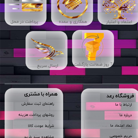
​​همکاری و عمده
پرداخت در محل
اعتماد و اعتبار
7 روز ضمانت بازگشت
ارسال سریع
همراه با مشتری
​فروشگاه رعد
راهنمای ثبت سفارش
ارتباط با ما
روشهای پرداخت هزینه
درباره ما
نماد اعتماد ما
شرایط عودت کالا
حریم خصوصی
مشاهده سبد خرید