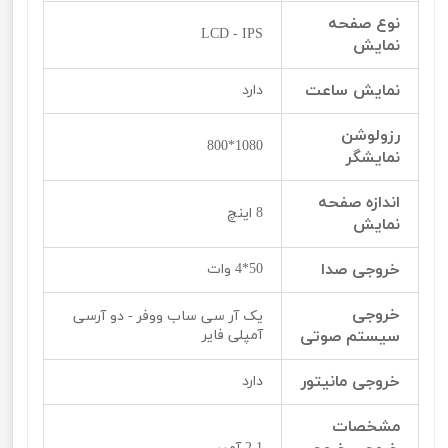
نوع صفحه
LCD - IPS
نمایش
نمایش ساعت
دارد
رزولوشن
1080*800
نمایشگر
اندازه صفحه
8 اینچ
نمایش
خروجی صدا
50*4 وات
خروجی
یک آر سی ساب ووفر - دو آرسی
سیستم صوتی
آمپلی فایر
خروجی مانیتور
دارد
مشخصات