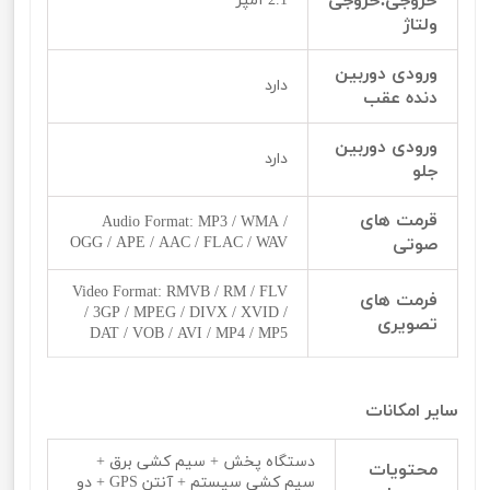
خروجی.خروجی
2.1 آمپر
ولتاژ
ورودی دوربین
دارد
دنده عقب
ورودی دوربین
دارد
جلو
قرمت های
Audio Format: MP3 / WMA /
صوتی
OGG / APE / AAC / FLAC / WAV
Video Format: RMVB / RM / FLV
فرمت های
/ 3GP / MPEG / DIVX / XVID /
تصویری
DAT / VOB / AVI / MP4 / MP5
سایر امکانات
دستگاه پخش + سیم کشی برق +
محتویات
سیم کشی سیستم + آنتن GPS + دو