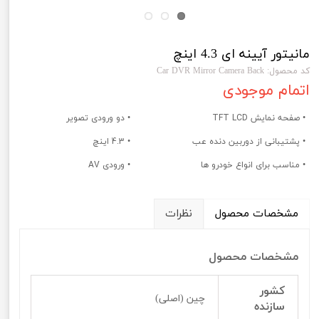
مانیتور آیینه ای 4.3 اینچ
کد محصول: Car DVR Mirror Camera Back
اتمام موجودی
• صفحه نمایش TFT LCD
• دو ورودی تصویر
• پشتیبانی از دوربین دنده عب
• 4.3 اینچ
• مناسب برای انواع خودرو ها
• ورودی AV
مشخصات محصول
نظرات
مشخصات محصول
کشور
چین (اصلی)
سازنده