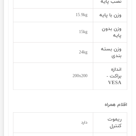
نصب پایه
وزن با پایه
15.9kg
وزن بدون
15kg
پایه
وزن بسته
24kg
بندی
اندازه
براکت -
200x200
VESA
اقلام همراه
ریموت
دارد
کنترل