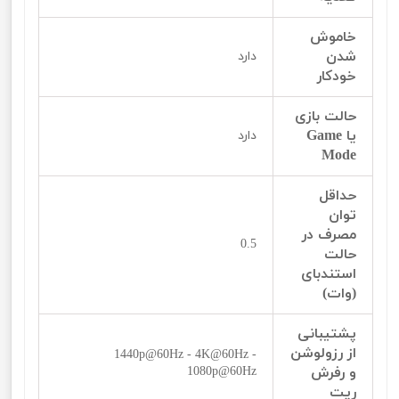
خاموش
شدن
دارد
خودکار
حالت بازی
یا Game
دارد
Mode
حداقل
توان
مصرف در
0.5
حالت
استندبای
(وات)
پشتیبانی
از رزولوشن
1440p@60Hz - 4K@60Hz -
و رفرش
1080p@60Hz
ریت