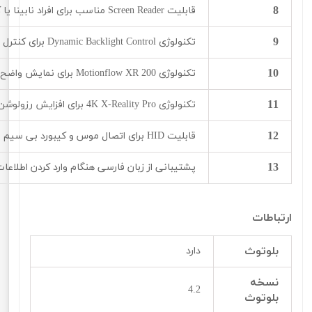
8
قابلیت Screen Reader مناسب برای افراد نابینا یا کم بینا
9
تکنولوژی Dynamic Backlight Control برای کنترل نور پس زمینه به صورت پویا
10
تکنولوژی Motionflow XR 200 برای نمایش واضح و روان صحنه های سریع
11
تکنولوژی 4K X-Reality Pro برای افزایش رزولوشن تصاویر به 4K و کاهش نویز آنها
12
قابلیت HID برای اتصال موس و کیبورد بی سیم از طریق بلوتوث به تلویزیون
13
پشتیبانی از زبان فارسی هنگام وارد کردن اطلاعا
ارتباطات
بلوتوث
دارد
نسخه
4.2
بلوتوث