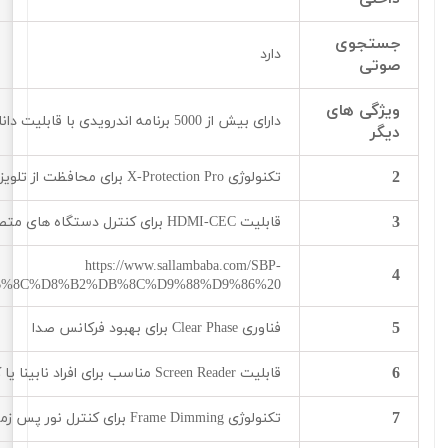
جستجوی
دارد
صوتی
ویژگی های
دارای بیش از 5000 برنامه اندرویدی با قابلیت دانلود از گوگل پلی
دیگر
2
تکنولوژی X-Protection Pro برای محافظت از تلویزیون در برابر رعد و برق، رطوبت و نوسان برق
3
قابلیت HDMI-CEC برای کنترل دستگاه های متصل به پورت ورودی HDMI تلویزیون از طریق ریموت کنترل تلویزیون
https://www.sallambaba.com/SBP-
4
DB%8C%D8%B2%DB%8C%D9%88%D9%86%20
5
فناوری Clear Phase برای بهبود فرکانس صدا
6
قابلیت Screen Reader مناسب برای افراد نابینا یا کم بینا
7
تکنولوژی Frame Dimming برای کنترل نور پس زمینه و ارائه کنتراست تصویر