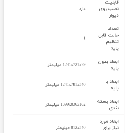
قابلیت
نصب روی
دارد
دیوار
تعداد
حالت قابل
1
تنظیم
پایه
ابعاد بدون
1241x721x79 میلیمتر
پایه
ابعاد با
1241x781x340 میلیمتر
پایه
ابعاد بسته
1399x836x162 میلیمتر
بندی
ابعاد مورد
نیاز برای
812x340 میلیمتر