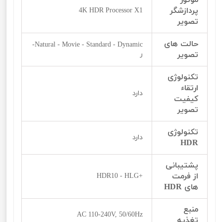
موتور
پردازشگر
4K HDR Processor X1
تصویر
حالت های
Natural - Movie - Standard - Dynamic-
تصویر
ر
تکنولوژی
ارتقاء
دارد
کیفیت
تصویر
تکنولوژی
دارد
HDR
پشتیبانی
از فرمت
+HDR10 - HLG
های HDR
منبع
AC 110-240V, 50/60Hz
تغذیه