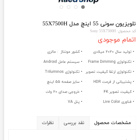
تلویزیون سونی 55 اینچ مدل 55X7500H
کد محصول: Sony 55X7500H
اتمام موجودی
• تولید سال 2020 میلادی
• کشور مونتاژ : مالزی
• تکنولوژی Frame Dimming
• سیستم عامل Android
• تکنولوژی ارتقا کیفیت تصویر
• تکنولوژی Triluminos
• پشتیبانی از فرمت HDR
• سایز صفحه 55 اینچ
• کیفیت تصویر 4K
• خروجی صدای 20 وات
• فناوری Live Color
• پنل VA
مشخصات محصول
نقد بررسی
نظرات