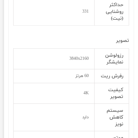
حداکثر
روشنایی
331
(نیت)
تصویر
رزولوشن
3840x2160
نمایشگر
رفرش ریت
60 هرتز
کیفیت
4K
تصویر
سیستم
کاهش
دارد
نویز