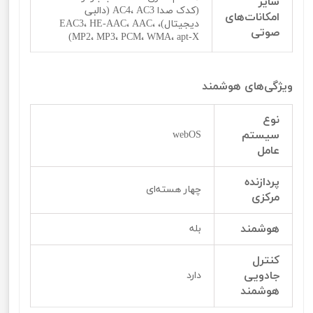
سایر
(کدک صدا AC4، AC3 (دالبی
امکانات‌‌‌‌های
دیجیتال)، EAC3، HE-AAC، AAC،
صوتی
MP2، MP3، PCM، WMA، apt-X)
ویژگی‌‌‌‌های هوشمند
نوع
سیستم
webOS
عامل
پردازنده
چهار هسته‌ای
مرکزی
هوشمند
بله
کنترل
جادویی
دارد
هوشمند