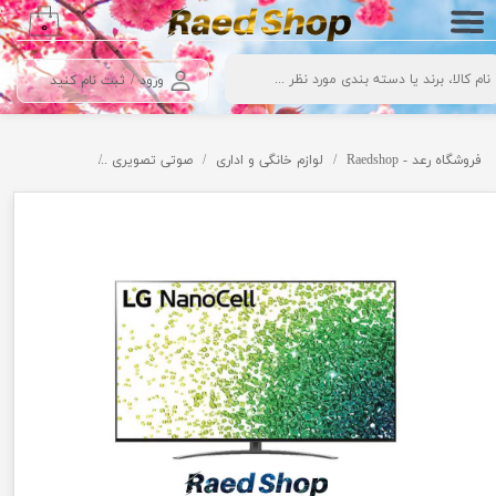
۰
حساب کاربری من
ورود
/
ثبت نام کنید
تغییر گذر واژه
سفارشات
فروشگاه رعد - Raedshop
لوازم خانگی و اداری
صوتی تصویری
تلویزیون
ال 
خروج از حساب کاربری