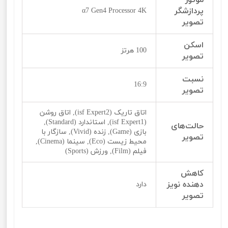
موتور
پردازشگر
α7 Gen4 Processor 4K
تصویر
اسکن
100 هرتز
تصویر
نسبت
16:9
تصویر
اتاق تاریک (isf Expert2), اتاق روشن
(isf Expert1), استاندارد (Standard),
حالت‌‌‌‌های
بازی (Game), زنده (Vivid), سازگار با
تصویر
محیط زیست (Eco), سینما (Cinema),
فیلم (Film), ورزش (Sports)
کاهش
دهنده نویز
دارد
تصویر