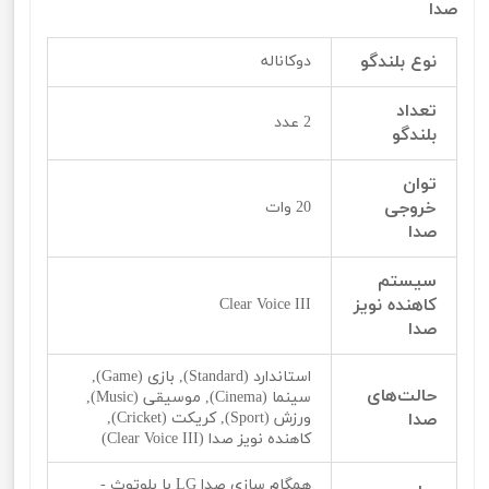
صدا
نوع بلندگو
دوکاناله
تعداد
2 عدد
بلندگو
توان
خروجی
20 وات
صدا
سیستم
کاهنده نویز
Clear Voice III
صدا
استاندارد (Standard), بازی (Game),
حالت‌‌‌‌های
سینما (Cinema), موسیقی (Music),
صدا
ورزش (Sport), کریکت (Cricket),
کاهنده نویز صدا (Clear Voice III)
همگام سازی صدا LG با بلوتوث -