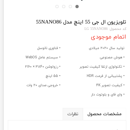
تلویزیون ال جی 55 اینچ مدل 55NANO86
کد محصول: LG 55NANO86
اتمام موجودی
تولید سال 2020 میلادی
• فناوری نانوسل
• هوش مصنوعی
• سیستم عامل WebOS
• تکنولوژی ارتقا کیفیت تصویر
• رزولوشن 3840 × 2160
• پشتیبانی از فرمت HDR
• 55 اینچ
• کیفیت تصویر 4K
• خروجی صدای 20 وات
• وای فای و بلوتوث دار
مشخصات محصول
نظرات