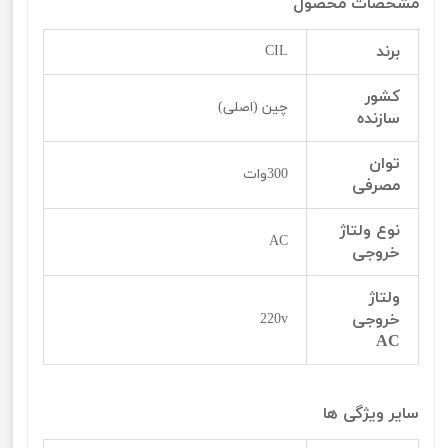
مشخصات محصول
برند
CIL
کشور
چین (اصلی)
سازنده
توان
300وات
مصرفی
نوع ولتاژ
AC
خروجی
ولتاژ
خروجی
220v
AC
سایر ویژگی ها