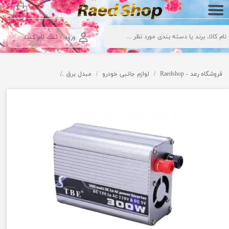
۰
حساب کاربری من
ورود
/
ثبت نام کنید
تغییر گذر واژه
سفارشات
فروشگاه رعد - Raedshop
لوازم جانبی خودرو
مبدل برق
مبدل برق 300 وات TBE
خروج از حساب کاربری