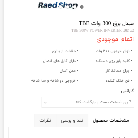
مبدل برق 300 وات TBE
کد کالا: TBE 300W POWER INVERTER
اتمام موجودی
• توان خروجی 300 وات
• حفاظت از باتری
• کلید پاور روی دستگاه
• دارای کابل های اتصال
• چراغ محافظ کار
• حمل آسان
• فن خنک کننده
• خروجی دو شاخه و سه شاخه
گارانتی
7 روز ضمانت تست و بازگشت کالا
مشخصات محصول
نقد و برسی
نظرات