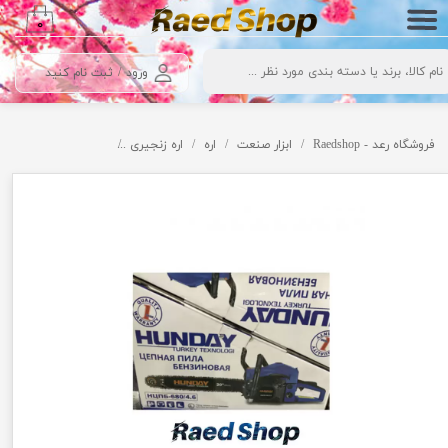
۰
حساب کاربری من
ورود
/
ثبت نام کنید
تغییر گذر واژه
سفارشات
فروشگاه رعد - Raedshop
ابزار صنعت
اره
اره زنجیری
اره زنجیری هیوندای Huyndayi JDX-5800
خروج از حساب کاربری