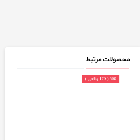
محصولات مرتبط
500 ( 170 واقعی )