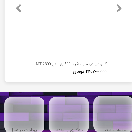
کارواش دینامی دیوالت 250 بار مدل Dewalt D23
کارواش دینامی ماکیتا 500 بار مدل MT-2800
۲۴,۷۰۰,۰۰۰ تومان
​​همکاری و عمده
پرداخت در محل
اعتماد و اعتبار