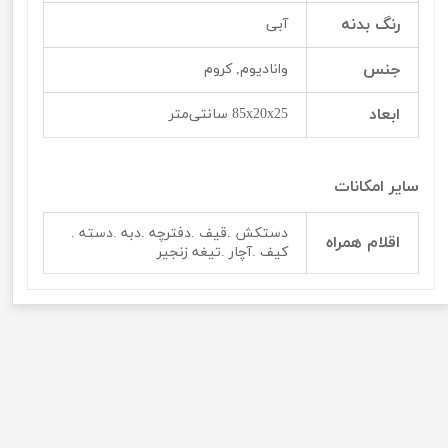
رنگ بدنه
آبی
جنس
وانادیوم, کروم
ابعاد
85x20x25 سانتی‌متر
سایر امکانات
دستکش .قیف .دفترچه .دبه .دسته .
اقلام همراه
کیف .آچار .تیغه زنجیر