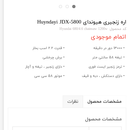
اره زنجیری هیوندای Huyndayi JDX-5800
کد محصول: Hyundai 680/4.6 chainsaw 1200w
اتمام موجودی
• 13000 دور در دقیقه
• قدرت 2.2 اسب بخار
• تیغه 58 سانتی متر
• برش چرخشی
• ترمز زنجیر ایست فوری
• دارای زنجیر ، تیغه و آچار
• دارای دستکش ، دبه و قیف
• موتور 58 سی سی
مشخصات محصول
نظرات
مشخصات محصول