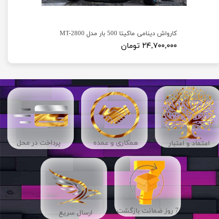
کارواش دینامی دیوالت 250 بار مدل Dewalt D23
کارواش دینامی ماکیتا 500 بار مدل MT-2800
۲۴,۷۰۰,۰۰۰ تومان
​​همکاری و عمده
پرداخت در محل
اعتماد و اعتبار
7 روز ضمانت بازگشت
ارسال سریع