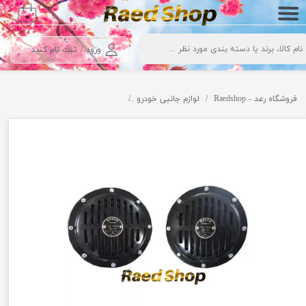
۰
حساب کاربری من
ورود
/
ثبت نام کنید
تغییر گذر واژه
سفارشات
فروشگاه رعد - Raedshop
لوازم جانبی خودرو
بوق خودرو بوش 1011 Bosch Series 740
خروج از حساب کاربری