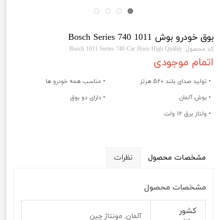
بوق خودرو بوش 1011 Bosch Series 740
کد محصول: Bosch 1011 Series 740 Car Horn High Quality
اتمام موجودی
• تولید صدای بلند 520 هرتز
• مناسب همه خودرو ها
• بوش آلمان
• دارای دو بوق
• ولتاز برق 12 ولت
مشخصات محصول
نظرات
مشخصات محصول
کشور
آلمان, مونتاژ چین